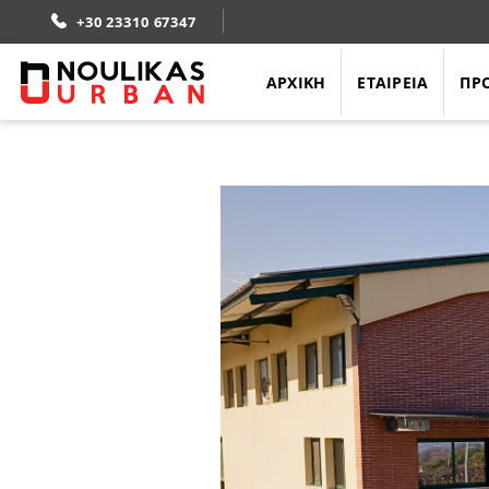
Skip
+30 23310 67347
to
content
ΑΡΧΙΚΗ
ΕΤΑΙΡΕΙΑ
ΠΡ