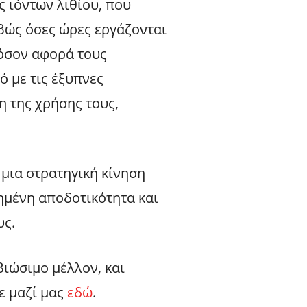
ς ιόντων λιθίου, που
ιβώς όσες ώρες εργάζονται
 όσον αφορά τους
 με τις έξυπνες
η της χρήσης τους,
 μια στρατηγική κίνηση
ημένη αποδοτικότητα και
υς.
βιώσιμο μέλλον, και
ε μαζί μας
εδώ
.