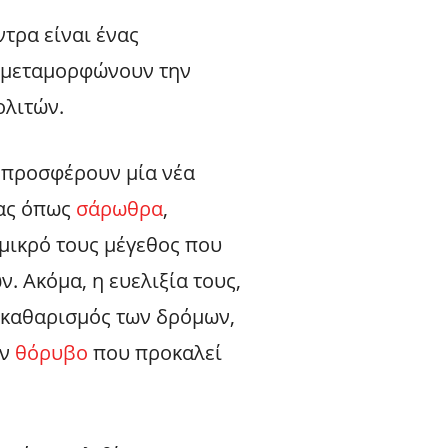
τρα είναι ένας
υ μεταμορφώνουν την
ολιτών.
α προσφέρουν μία νέα
μας όπως
σάρωθρα
,
 μικρό τους μέγεθος που
. Ακόμα, η ευελιξία τους,
ο καθαρισμός των δρόμων,
ύν
θόρυβο
που προκαλεί