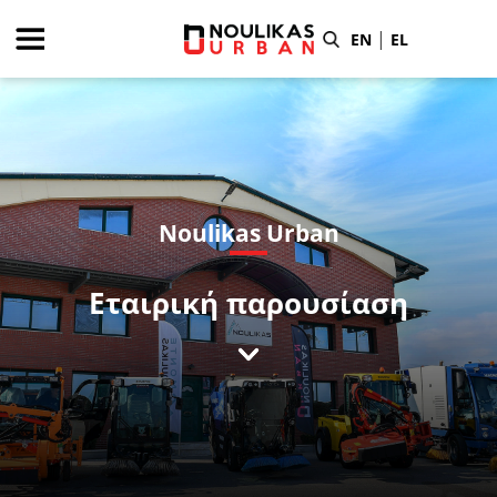
|
EN
EL
Noulikas Urban
Εταιρική παρουσίαση