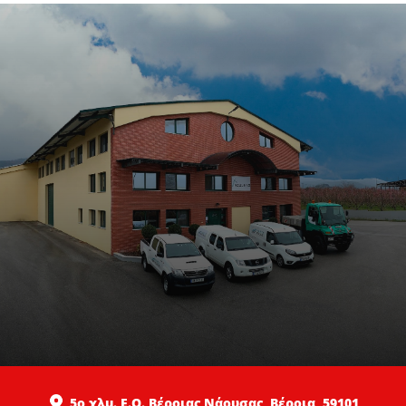
5ο χλμ. Ε.Ο. Βέροιας Νάουσας, Βέροια, 59101