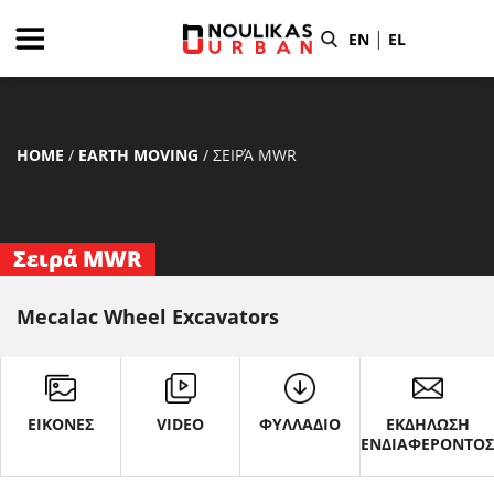
|
EN
EL
HOME
/
EARTH MOVING
/
ΣΕΙΡΆ MWR
Σειρά MWR
Mecalac Wheel Excavators
ΕΙΚΟΝΕΣ
VIDEO
ΦΥΛΛΑΔΙΟ
ΕΚΔΗΛΩΣΗ
ΕΝΔΙΑΦΕΡΟΝΤΟ