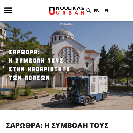
Skip
to
|
EN
EL
content
ΣΑΡΩΘΡΑ: Η ΣΥΜΒΟΛΗ ΤΟΥΣ