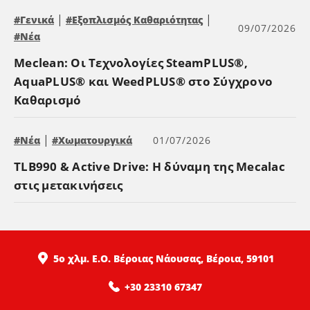
|
|
#Γενικά
#Εξοπλισμός Καθαριότητας
09/07/2026
#Νέα
Meclean: Οι Τεχνολογίες SteamPLUS®,
AquaPLUS® και WeedPLUS® στο Σύγχρονο
Καθαρισμό
|
#Νέα
#Χωματουργικά
01/07/2026
TLB990 & Active Drive: Η δύναμη της Mecalac
στις μετακινήσεις
5ο χλμ. Ε.Ο. Βέροιας Νάουσας, Βέροια, 59101
+30 23310 67347