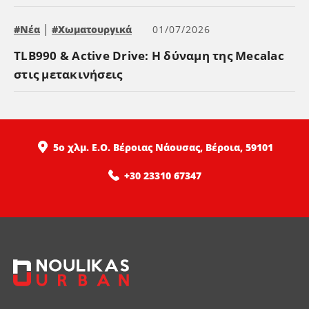
|
#Νέα
#Χωματουργικά
01/07/2026
TLB990 & Active Drive: Η δύναμη της Mecalac
στις μετακινήσεις
5ο χλμ. Ε.Ο. Βέροιας Νάουσας, Βέροια, 59101
+30 23310 67347