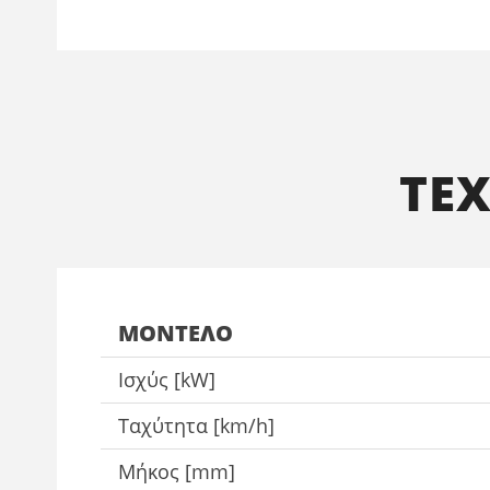
ΤΕ
ΜΟΝΤΈΛΟ
Ισχύς [kW]
Ταχύτητα [km/h]
Μήκος [mm]