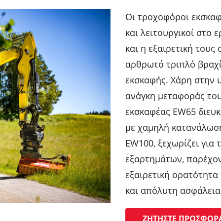
Οι τροχοφόροι εκσκαφε
και λειτουργικοί στο 
και η εξαιρετική του
αρθρωτό τριπλό βραχί
εκσκαφής. Χάρη στην 
ανάγκη μεταφοράς το
εκσκαφέας EW65 διευκο
με χαμηλή κατανάλωση
EW100, ξεχωρίζει για 
εξαρτημάτων, παρέχον
εξαιρετική ορατότητα
και απόλυτη ασφάλεια
ΖΗΤΉΣΤΕ ΠΡΟΣΦΟΡ