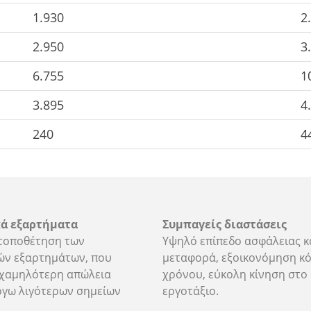
1.930
2
2.950
3
6.755
1
3.895
4
240
4
ά εξαρτήματα
Συμπαγείς διαστάσεις
 τοποθέτηση των
Υψηλό επίπεδο ασφάλειας κ
ών εξαρτημάτων, που
μεταφορά, εξοικονόμηση κό
 χαμηλότερη απώλεια
χρόνου, εύκολη κίνηση στο
όγω λιγότερων σημείων
εργοτάξιο.