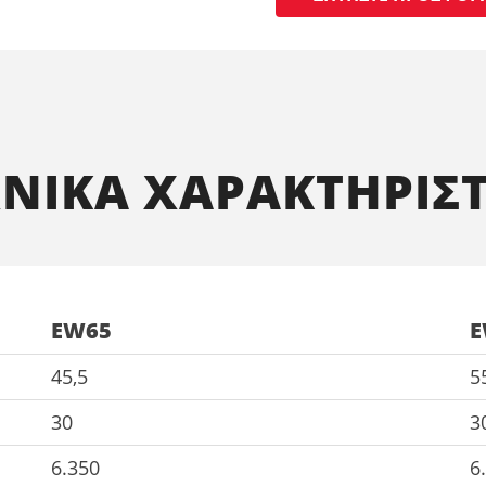
ΧΝΙΚΑ ΧΑΡΑΚΤΗΡΙΣΤ
EW65
E
45,5
5
30
3
6.350
6