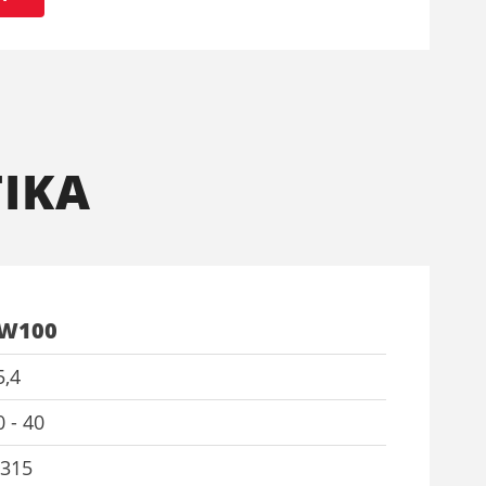
ΙΚΑ
W100
5,4
0 - 40
.315