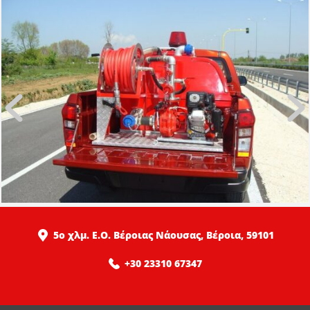
5ο χλμ. Ε.Ο. Βέροιας Νάουσας, Βέροια, 59101
+30 23310 67347