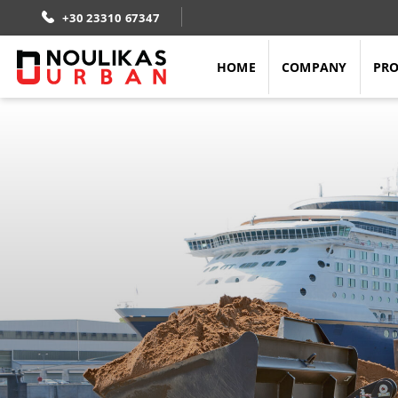
Skip
+30 23310 67347
to
content
HOME
COMPANY
PR