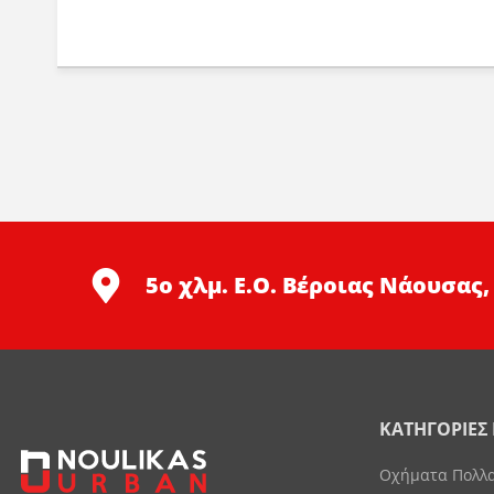
5ο χλμ. Ε.Ο. Βέροιας Νάουσας,
ΚΑΤΗΓΟΡΙΕΣ
Οχήματα Πολλ