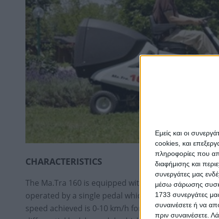
Εμείς και οι συνεργ
cookies, και επεξε
πληροφορίες που απο
CHARACTERISTICS
διαφήμισης και περι
συνεργάτες μας ενδέ
The Ma.Tra 160 is equipped with a single range hydr
μέσω σάρωσης συσκευ
operated by a single pedal which controls both for
1733 συνεργάτες μας
συναινέσετε ή να απ
speed achieved is 0-10 km/h forward and 0-7.5 km/h 
πριν συναινέσετε.
Λά