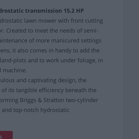
ostatic transmission 15.2 HP
ydrostatic lawn mower with front cutting
or. Created to meet the needs of semi-
aintenance of more manicured settings
ens, it also comes in handy to add the
r land-plots and to work under foliage, in
l machine.
ulous and captivating design, the
 of its tangible efficiency beneath the
rforming Briggs & Stratton two-cylinder
P and top-notch hydrostatic
Ά