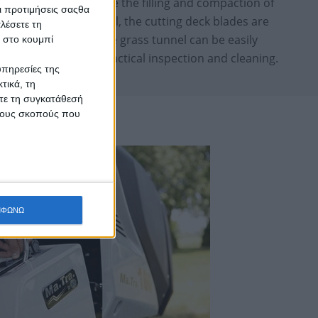
rottle flow to optimize the filling and compaction of
Οι προτιμήσεις σαςθα
hen the collector is full, the cutting deck blades are
λέσετε τη
prevent clogging. The grass tunnel can be easily
κ στο κουμπί
llowing quick and practical inspection and cleaning.
υπηρεσίες της
τικά, τη
ίτε τη συγκατάθεσή
 τους σκοπούς που
ΜΦΩΝΩ