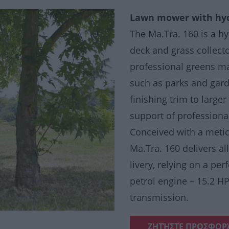
Lawn mower with hydr
The Ma.Tra. 160 is a h
deck and grass collect
professional greens m
such as parks and gard
finishing trim to large
support of professiona
Conceived with a metic
Ma.Tra. 160 delivers all
livery, relying on a pe
petrol engine – 15.2 H
transmission.
ΖΗΤΉΣΤΕ ΠΡΟΣΦΟΡ