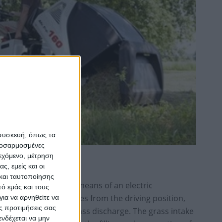
 συσκευή, όπως τα
προσαρμοσμένες
ιεχόμενο, μέτρηση
ς, εμείς και οι
και ταυτοποίησης
 can be tilted over by means of an electric
ό εμάς και τους
 comfortably operates from the driving position,
ια να αρνηθείτε να
ς προτιμήσεις σας
ally shutting after grass discharge. The grass intake
νδέχεται να μην