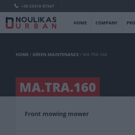
+30 23310 67347
HOME
COMPANY
PR
HOME
/
GREEN MAINTENANCE
/
MA.TRA.160
MA.TRA.160
Front mowing mower