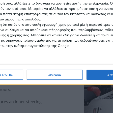
gages on release, provides
system is equipped with a th
εσή σας, αλλά έχετε το δικαίωμα να αρνηθείτε αυτήν την επεξεργασία. 
 in conditions of high
the grass in the collector. W
τόν τον ιστότοπο. Μπορείτε να αλλάξετε τις προτιμήσεις σας ή να ανακα
ade brake.
automatically disengaged to 
 πάσα στιγμή επιστρέφοντας σε αυτόν τον ιστότοπο και κάνοντας κλι
ω μέρος της ιστοσελίδας.
removed without any tools, a
 ότι αυτός ο ιστότοπος/η εφαρμογή χρησιμοποιεί μία ή περισσότερες 
ι να συλλέγει και να αποθηκεύει πληροφορίες που περιλαμβάνουν, ενδεικ
ης ή χρήσης σας. Μπορείτε να κάνετε κλικ για να δώσετε ή να αρνηθε
 τις σημάνσεις τρίτων μερών της για τη χρήση των δεδομένων σας για
άτω στην ενότητα συγκατάθεσης της Google.
ΕΠΙΛΟΓΕΣ
ΔΙΑΦΩΝΩ
ΣΥ
that have been ergonomically
ith an armrest to make
hours.
ures an inner steering