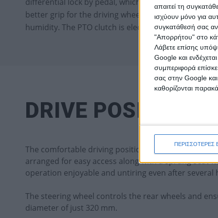
differential lock by pedal, which automatically disen
απαιτεί τη συγκατάθ
better grip for the driving wheels on the ground even
ισχύουν μόνο για αυ
humidity. The PTO clutch is electro-magnetic with bl
συγκατάθεσή σας ανά
"Απορρήτου" στο κάτ
Λάβετε επίσης υπόψη
Google και ενδέχετα
συμπεριφορά επίσκεψ
σας στην Google και
καθορίζονται παρακ
DRIVE POSITION
ΠΕΡΙΣΣΟΤΕΡΕΣ 
The comfortable driving position features controls 
arranged for easy access along with a sprung seat w
operation enjoyable and untiring even after several 
The steering wheel controls the rear wheels and ens
diameter of just 320 mm.