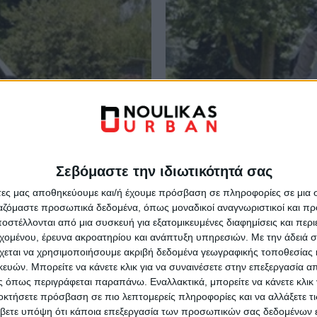
Σεβόμαστε την ιδιωτικότητά σας
άτες μας αποθηκεύουμε και/ή έχουμε πρόσβαση σε πληροφορίες σε μια
ργαζόμαστε προσωπικά δεδομένα, όπως μοναδικοί αναγνωριστικοί και 
στέλλονται από μια συσκευή για εξατομικευμένες διαφημίσεις και περ
GRASS COLLECTOR
εχομένου, έρευνα ακροατηρίου και ανάπτυξη υπηρεσιών.
Με την άδειά σα
χεται να χρησιμοποιήσουμε ακριβή δεδομένα γεωγραφικής τοποθεσίας 
ostatic transmission
The 300-litre grass collector
ών. Μπορείτε να κάνετε κλικ για να συναινέσετε στην επεξεργασία απ
ward and reverse motion. The
mechanism that the operator
 όπως περιγράφεται παραπάνω. Εναλλακτικά, μπορείτε να κάνετε κλικ γ
οκτήσετε πρόσβαση σε πιο λεπτομερείς πληροφορίες και να αλλάξετε τι
in reverse. The front
with the rear door automatic
βετε υπόψη ότι κάποια επεξεργασία των προσωπικών σας δεδομένων ε