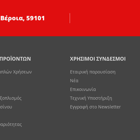
 Βέροια, 59101
 ΠΡΟΪΟΝΤΩΝ
ΧΡΗΣΙΜΟΙ ΣΥΝΔΕΣΜΟΙ
απλών Χρήσεων
Εταιρική παρουσίαση
Νέα
Επικοινωνία
Εξοπλισμός
Τεχνική Υποστήριξη
ασίνου
Εγγραφή στο Newsletter
θαριότητας