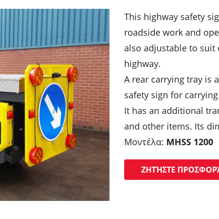
This highway safety sign
roadside work and opera
also adjustable to suit
highway.
A rear carrying tray is 
safety sign for carrying
It has an additional tr
and other items. Its di
Μοντέλα:
MHSS 1200
ΖΗΤΉΣΤΕ ΠΡΟΣΦΟΡ