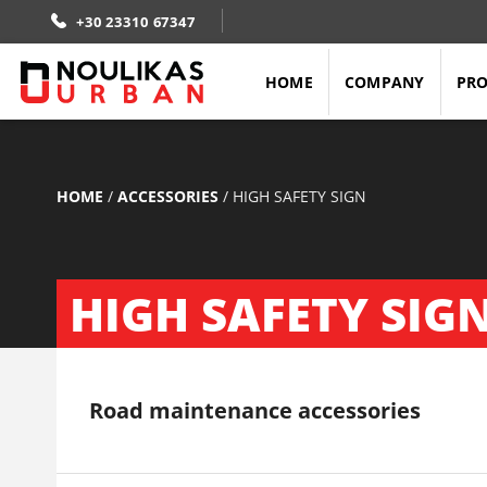
+30 23310 67347
HOME
COMPANY
PR
HOME
/
ACCESSORIES
/
HIGH SAFETY SIGN
HIGH SAFETY SIG
Road maintenance accessories