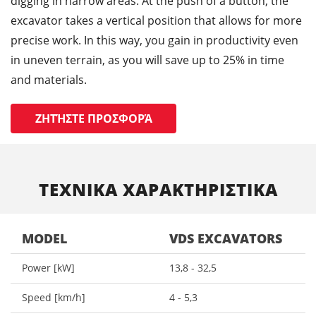
digging in narrow areas. At the push of a button, the
excavator takes a vertical position that allows for more
precise work. In this way, you gain in productivity even
in uneven terrain, as you will save up to 25% in time
and materials.
ΖΗΤΉΣΤΕ ΠΡΟΣΦΟΡΆ
ΤΕΧΝΙΚΑ ΧΑΡΑΚΤΗΡΙΣΤΙΚΑ
MODEL
VDS EXCAVATORS
Power [kW]
13,8 - 32,5
Speed [km/h]
4 - 5,3