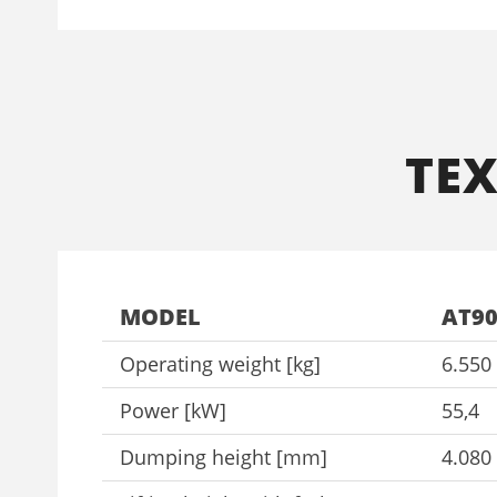
ΤΕ
MODEL
AT9
Operating weight [kg]
6.550
Power [kW]
55,4
Dumping height [mm]
4.080