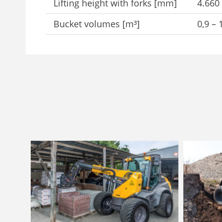
Lifting height with forks [mm]
4.660
Bucket volumes [m³]
0,9 – 