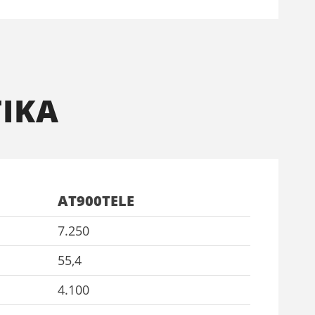
ΙΚΑ
AT900TELE
7.250
55,4
4.100