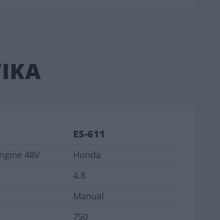
ΙΚΑ
E
ES-611
Engine 48V
Honda
4.8
Manual
750