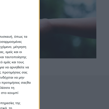
 συσκευή, όπως τα
προσαρμοσμένες
ιεχόμενο, μέτρηση
ς, εμείς και οι
και ταυτοποίησης
ό εμάς και τους
ια να αρνηθείτε να
ς προτιμήσεις σας
νδέχεται να μην
Οι προτιμήσεις σαςθα
λέσετε τη
κ στο κουμπί
υπηρεσίες της
τικά, τη