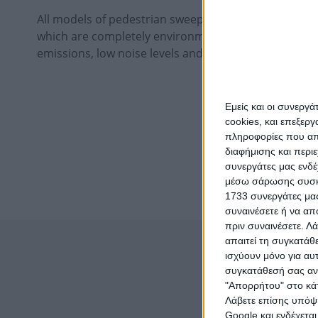
All models of pedestrian sweepers are electric or ha
which are completely environmentally friendly. They
emissions, low noise levels and are suitable for indo
Εμείς και οι συνεργ
cookies, και επεξε
πληροφορίες που απο
διαφήμισης και περι
συνεργάτες μας ενδέ
μέσω σάρωσης συσκευ
1733 συνεργάτες μας
συναινέσετε ή να απ
πριν συναινέσετε.
Λά
απαιτεί τη συγκατάθ
ισχύουν μόνο για αυ
συγκατάθεσή σας ανά
"Απορρήτου" στο κάτ
Λάβετε επίσης υπόψη
Google και ενδέχετα