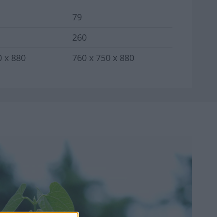
79
260
0 x 880
760 x 750 x 880