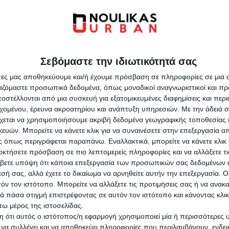
ve an electric motor version
 have zero exhaust
or use.
Σεβόμαστε την ιδιωτικότητά σας
άτες μας αποθηκεύουμε και/ή έχουμε πρόσβαση σε πληροφορίες σε μια
ργαζόμαστε προσωπικά δεδομένα, όπως μοναδικοί αναγνωριστικοί και 
στέλλονται από μια συσκευή για εξατομικευμένες διαφημίσεις και περ
εχομένου, έρευνα ακροατηρίου και ανάπτυξη υπηρεσιών.
Με την άδειά σα
χεται να χρησιμοποιήσουμε ακριβή δεδομένα γεωγραφικής τοποθεσίας 
ών. Μπορείτε να κάνετε κλικ για να συναινέσετε στην επεξεργασία απ
 όπως περιγράφεται παραπάνω. Εναλλακτικά, μπορείτε να κάνετε κλικ γ
οκτήσετε πρόσβαση σε πιο λεπτομερείς πληροφορίες και να αλλάξετε τι
βετε υπόψη ότι κάποια επεξεργασία των προσωπικών σας δεδομένων ε
εσή σας, αλλά έχετε το δικαίωμα να αρνηθείτε αυτήν την επεξεργασία. 
τόν τον ιστότοπο. Μπορείτε να αλλάξετε τις προτιμήσεις σας ή να ανακα
GALLERY
 πάσα στιγμή επιστρέφοντας σε αυτόν τον ιστότοπο και κάνοντας κλι
ω μέρος της ιστοσελίδας.
 ότι αυτός ο ιστότοπος/η εφαρμογή χρησιμοποιεί μία ή περισσότερες 
ι να συλλέγει και να αποθηκεύει πληροφορίες που περιλαμβάνουν, ενδεικ