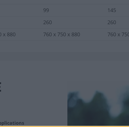
99
145
260
260
0 x 880
760 x 750 x 880
760 x 75
E
pplications