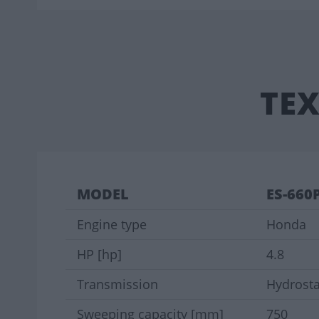
ΤΕ
MODEL
ES-660
Engine type
Honda
HP [hp]
4.8
Transmission
Hydrosta
Sweeping capacity [mm]
750