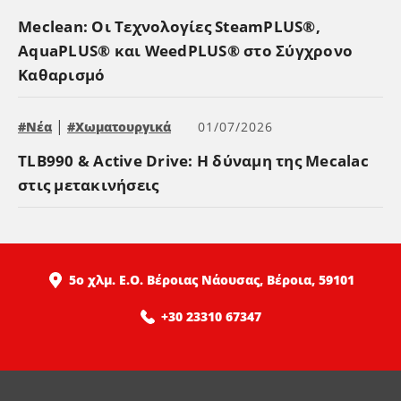
Meclean: Οι Τεχνολογίες SteamPLUS®,
AquaPLUS® και WeedPLUS® στο Σύγχρονο
Καθαρισμό
|
#Νέα
#Χωματουργικά
01/07/2026
TLB990 & Active Drive: Η δύναμη της Mecalac
στις μετακινήσεις
5ο χλμ. Ε.Ο. Βέροιας Νάουσας, Βέροια, 59101
+30 23310 67347