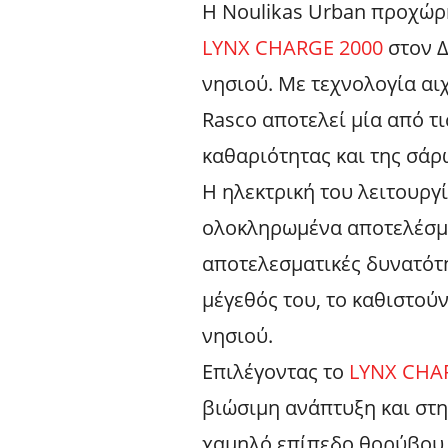
Η Noulikas Urban προχώ
LYNX CHARGE 2000
στον Δ
νησιού. Με τεχνολογία αι
Rasco αποτελεί μία από τι
καθαριότητας και της σά
Η ηλεκτρική του λειτουργ
ολοκληρωμένα αποτελέσμα
αποτελεσματικές δυνατότη
μέγεθός του, το καθιστούν
νησιού.
Επιλέγοντας το
LYNX CHA
βιώσιμη ανάπτυξη και στ
χαμηλό επίπεδο θορύβου 