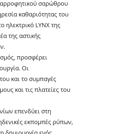
αναρροφητικού σαρώθρου
ηρεσία καθαριότητας του
το ηλεκτρικό LYNX της
έα της αστικής
ν.
ασμός, προσφέρει
ουργία. Οι
του και το συμπαγές
μους και τις πλατείες του
νίων επενδύει στη
ηδενικές εκπομπές ρύπων,
η δημιουργία ενός