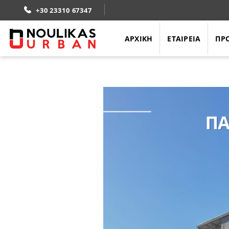
Skip
+30 23310 67347
to
content
ΑΡΧΙΚΗ
ΕΤΑΙΡΕΙΑ
ΠΡ