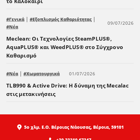
το Καλοκαίρι
|
|
#Γενικά
#Εξοπλισμός Καθαριότητας
09/07/2026
#Νέα
Meclean: Οι Τεχνολογίες SteamPLUS®,
AquaPLUS® και WeedPLUS® στο Σύγχρονο
Καθαρισμό
|
#Νέα
#Χωματουργικά
01/07/2026
TLB990 & Active Drive: Η δύναμη της Mecalac
στις μετακινήσεις
5ο χλμ. Ε.Ο. Βέροιας Νάουσας, Βέροια, 59101
+30 23310 67347