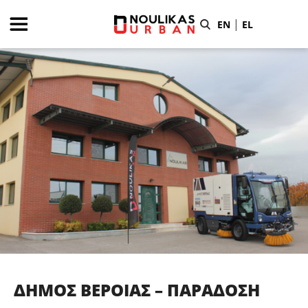
Skip
to
|
EN
EL
content
ΔΗΜΟΣ ΒΕΡΟΙΑΣ – ΠΑΡΑΔΟΣΗ