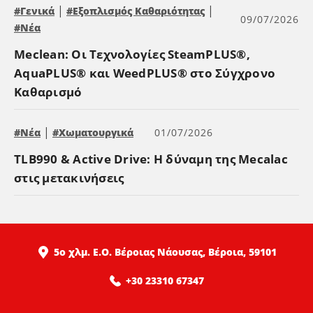
|
|
#Γενικά
#Εξοπλισμός Καθαριότητας
09/07/2026
#Νέα
Meclean: Οι Τεχνολογίες SteamPLUS®,
AquaPLUS® και WeedPLUS® στο Σύγχρονο
Καθαρισμό
|
#Νέα
#Χωματουργικά
01/07/2026
TLB990 & Active Drive: Η δύναμη της Mecalac
στις μετακινήσεις
5ο χλμ. Ε.Ο. Βέροιας Νάουσας, Βέροια, 59101
+30 23310 67347