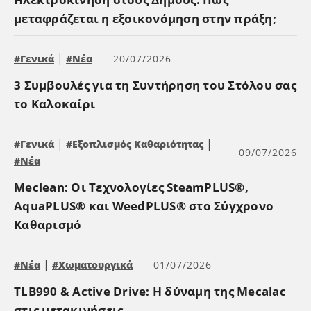
μεταφράζεται η εξοικονόμηση στην πράξη;
|
#Γενικά
#Νέα
20/07/2026
3 Συμβουλές για τη Συντήρηση του Στόλου σας
το Καλοκαίρι
|
|
#Γενικά
#Εξοπλισμός Καθαριότητας
09/07/2026
#Νέα
Meclean: Οι Τεχνολογίες SteamPLUS®,
AquaPLUS® και WeedPLUS® στο Σύγχρονο
Καθαρισμό
|
#Νέα
#Χωματουργικά
01/07/2026
TLB990 & Active Drive: Η δύναμη της Mecalac
στις μετακινήσεις