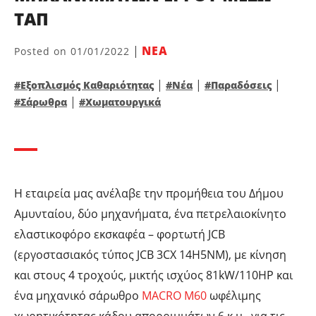
ΤΑΠ
|
ΝΕΑ
Posted on
01/01/2022
|
|
|
#Εξοπλισμός Καθαριότητας
#Νέα
#Παραδόσεις
|
#Σάρωθρα
#Χωματουργικά
Η εταιρεία μας ανέλαβε την προμήθεια του Δήμου
Αμυνταίου, δύο μηχανήματα, ένα πετρελαιοκίνητο
ελαστικοφόρο εκσκαφέα – φορτωτή JCB
(εργοστασιακός τύπος JCB 3CX 14H5NΜ), με κίνηση
και στους 4 τροχούς, μικτής ισχύος 81kW/110ΗΡ και
ένα μηχανικό σάρωθρο
MACRO M60
ωφέλιμης
χωρητικότητας κάδου απορριμμάτων 6 κ.μ., για τις